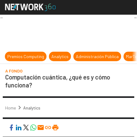
Computación cuántica, ¿qué es y 
Premios Computing
Analytics
Administración Pública
MarTe
A FONDO
Computación cuántica, ¿qué es y cómo
funciona?
Home
Analytics