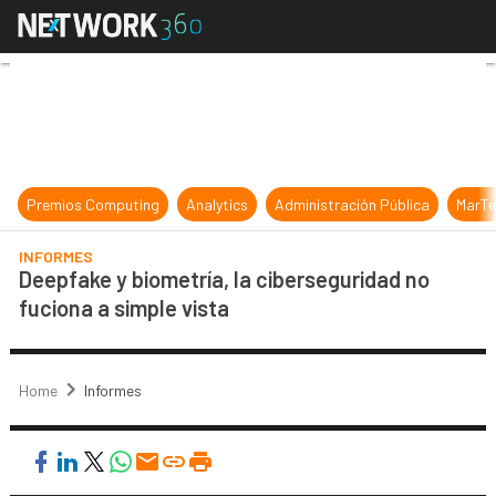
Deepfake y biometría, la cibersegur
Premios Computing
Analytics
Administración Pública
MarTe
INFORMES
Deepfake y biometría, la ciberseguridad no
fuciona a simple vista
Home
Informes