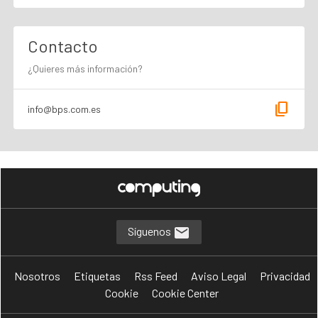
Contacto
¿Quieres más información?
content_copy
info@bps.com.es
Síguenos
Nosotros
Etiquetas
Rss Feed
Aviso Legal
Privacidad
Cookie
Cookie Center