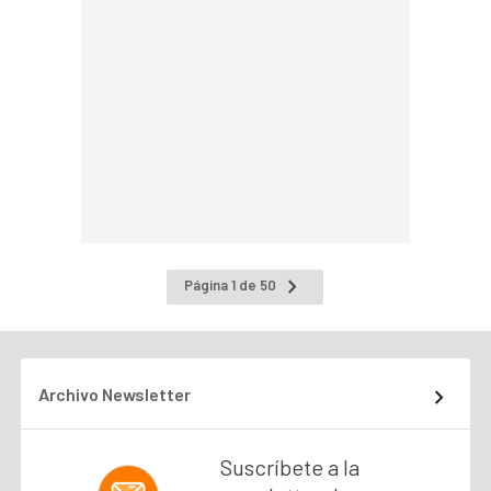
Ir
Página 1 de 50
a
la
página
siguiente
Archivo Newsletter
Suscríbete a la