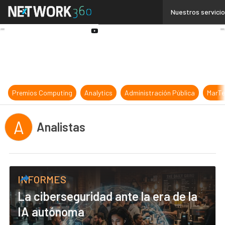
Linkedin
Nuestros servici
Twitter
Youtube-
play
Premios Computing
Analytics
Administración Pública
MarTe
A
Analistas
INFORMES
La ciberseguridad ante la era de la
IA autónoma