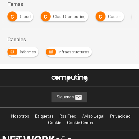
Temas
C
C
C
E
Cloud
Cloud Computing
Costes
Canales
Informes
Infraestructuras
Síguenos
Nosotros
Etiquetas
Rss Feed
Aviso Legal
Privacidad
Cookie
Cookie Center