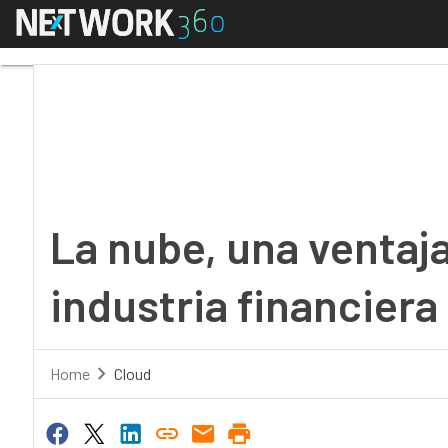
Menú
La nube, una ventaja c
La nube, una ventaja
industria financiera
Home
Cloud