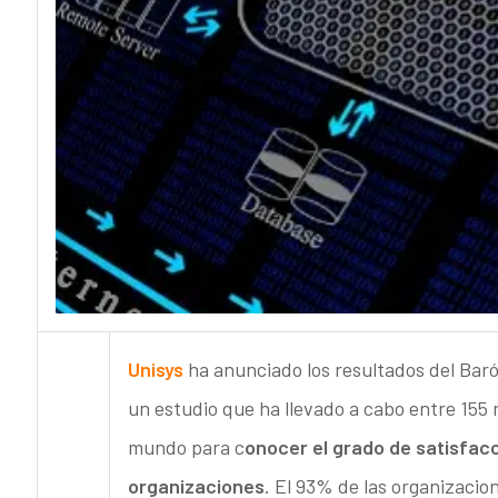
Unisys
ha anunciado los resultados del Baróm
un estudio que ha llevado a cabo entre 155 
mundo para c
onocer el grado de satisfacc
organizaciones
. El 93% de las organizaci