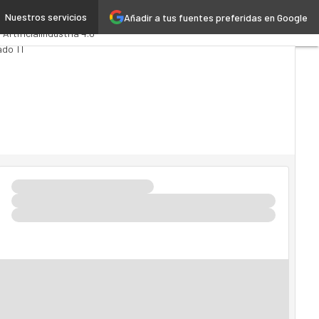
Nuestros servicios
Añadir a tus fuentes preferidas en Google
tics
Administración Pública
 Artificial
Industria 4.0
do TI