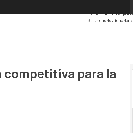
ompetitiva para la industria financiera
Premios Computing
Analy
MarTech
Cloud
Inteligencia
Seguridad
Movilidad
Merca
 competitiva para la