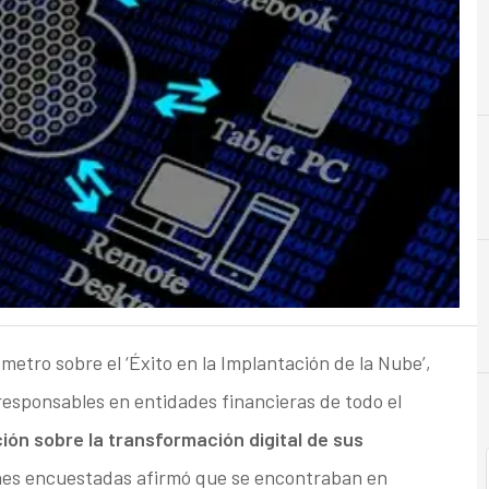
B
Beneficios
etro sobre el ‘Éxito en la Implantación de la Nube’,
responsables en entidades financieras de todo el
ión sobre la transformación digital de sus
ones encuestadas afirmó que se encontraban en