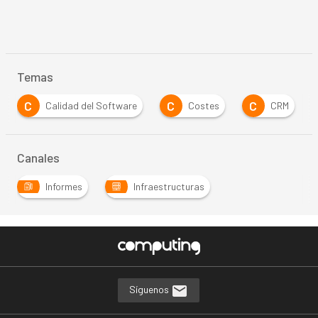
Temas
C
C
D
 Software
Costes
CRM
Digitalización
Canales
Informes
Infraestructuras
Síguenos