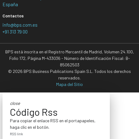
España
Contactos
info@bps.com.es
+91 313 79 00
BPS está inscrita en el Registro Mercantil de Madrid, Volumen 24.100,
Folio 172, Página M-433036 - Número de Identificación Fiscal: B-
85062503
© 2026 BPS Business Publications Spain S.L. Todos los derechos
reservados.
Mapa del Sitio
close
Código Rss
Para copiar el enlace RSS en el portapapeles,
haga clic en el botón.
RSS link