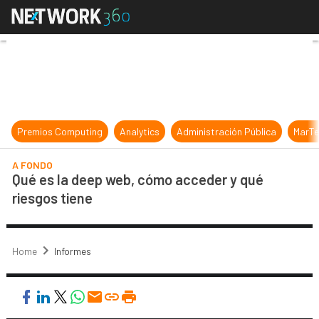
Qué es la deep web, cómo acceder y
Premios Computing
Analytics
Administración Pública
MarTe
A FONDO
Qué es la deep web, cómo acceder y qué
riesgos tiene
Home
Informes