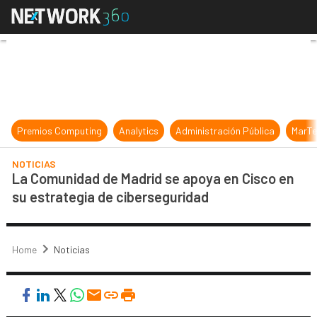
La Comunidad de Madrid se apoya e
Premios Computing
Analytics
Administración Pública
MarTe
NOTICIAS
La Comunidad de Madrid se apoya en Cisco en
su estrategia de ciberseguridad
Home
Noticias