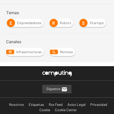
Temas
E
R
S
Emprendedores
Robots
Startups
Canales
Infraestructuras
Noticias
Síguenos
Nosotros
Etiquetas
Rss Feed
Aviso Legal
Privacidad
Cookie
Cookie Center