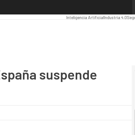
paña suspende frente a la UE
Premios Computing
Analytics
Administ
Inteligencia Artificial
Industria 4.0
Seg
 España suspende