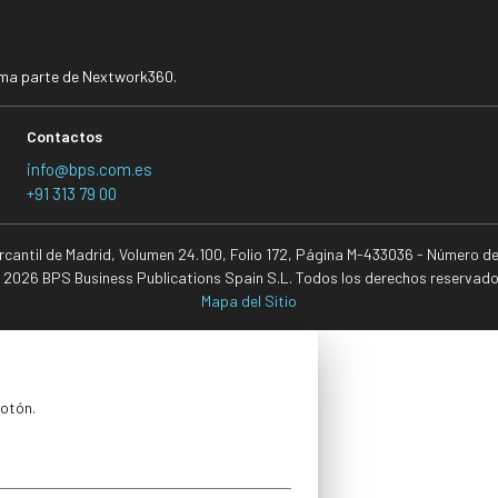
rma parte de Nextwork360.
Contactos
info@bps.com.es
+91 313 79 00
ercantil de Madrid, Volumen 24.100, Folio 172, Página M-433036 - Número d
 2026 BPS Business Publications Spain S.L. Todos los derechos reservado
Mapa del Sitio
botón.