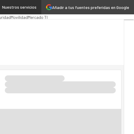
Nuestros servicios
Añadir a tus fuentes preferidas en Google
ración Pública
MarTech
Cloud
uridad
Movilidad
Mercado TI