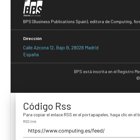
BPS (Business Publications Spain), editora de Computing, fo
Dirección
Calle Azcona 12, Bajo B, 28028 Madrid
España
BPS está inscrita en el Registro M
©
Código Rss
Para copiar el enlace RSS en el portapapeles, haga clic en el 
RSS link