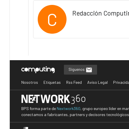
C
Redacción Computi
Síguenos
Nosotros
Etiquetas
Rss Feed
Aviso Legal
Privacid
BPS forma parte de
Nextwork360
, grupo europeo líder en ma
conectamos a fabricantes, partners y decisores tecnológicos i