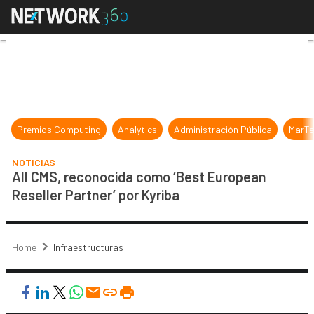
All CMS, reconocida como ‘Best Eur
Premios Computing
Analytics
Administración Pública
MarTe
NOTICIAS
All CMS, reconocida como ‘Best European
Reseller Partner’ por Kyriba
Home
Infraestructuras