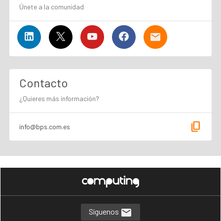
Únete a la comunidad
Contacto
¿Quieres más información?
content_copy
info@bps.com.es
Síguenos