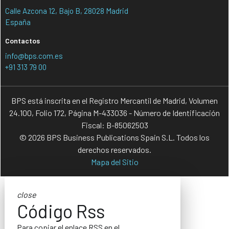
Calle Azcona 12, Bajo B, 28028 Madrid
España
Contactos
info@bps.com.es
+91 313 79 00
BPS está inscrita en el Registro Mercantil de Madrid, Volumen
24.100, Folio 172, Página M-433036 - Número de Identificación
Fiscal: B-85062503
© 2026 BPS Business Publications Spain S.L. Todos los
derechos reservados.
Mapa del Sitio
close
Código Rss
Para copiar el enlace RSS en el