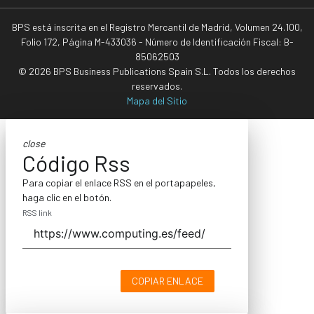
BPS está inscrita en el Registro Mercantil de Madrid, Volumen 24.100,
Folio 172, Página M-433036 - Número de Identificación Fiscal: B-
85062503
© 2026 BPS Business Publications Spain S.L. Todos los derechos
reservados.
Mapa del Sitio
close
Código Rss
Para copiar el enlace RSS en el portapapeles,
haga clic en el botón.
RSS link
COPIAR ENLACE