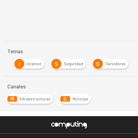
Temas
I
S
S
PD
internet
Seguridad
Servidores
Canales
Infraestructuras
Noticias