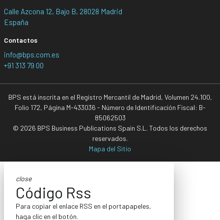
Calle Azcona 12, Bajo B, 28028 Madrid
España
Contactos
info@bps.com.es
+91 313 79 00
BPS está inscrita en el Registro Mercantil de Madrid, Volumen 24.100,
Folio 172, Página M-433036 - Número de Identificación Fiscal: B-
85062503
© 2026 BPS Business Publications Spain S.L. Todos los derechos
reservados.
Mapa del Sitio
close
Código Rss
Para copiar el enlace RSS en el portapapeles,
haga clic en el botón.