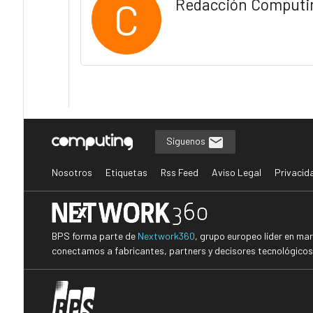
C
Redacción Computi
Síguenos
Nosotros
Etiquetas
Rss Feed
Aviso Legal
Privacid
BPS forma parte de
Nextwork360
, grupo europeo líder en ma
conectamos a fabricantes, partners y decisores tecnológicos i