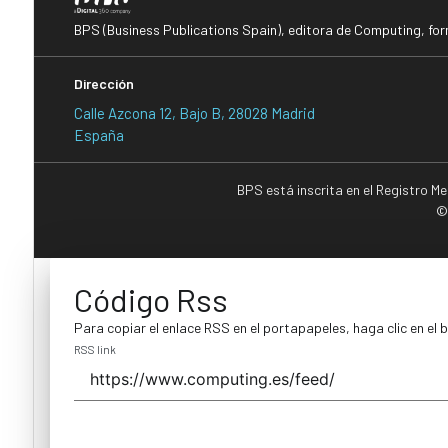
BPS (Business Publications Spain), editora de Computing, fo
Dirección
Calle Azcona 12, Bajo B, 28028 Madrid
España
BPS está inscrita en el Registro M
©
Código Rss
Para copiar el enlace RSS en el portapapeles, haga clic en el 
RSS link