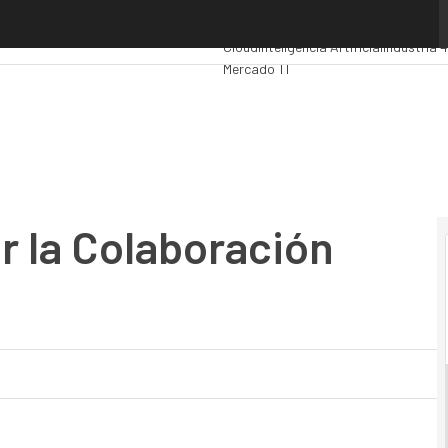
la Colaboración como Servicio
Premios Computing
Analytics
Adminis
Cloud
Inteligencia Artificial
Industria 4
Mercado TI
r la Colaboración