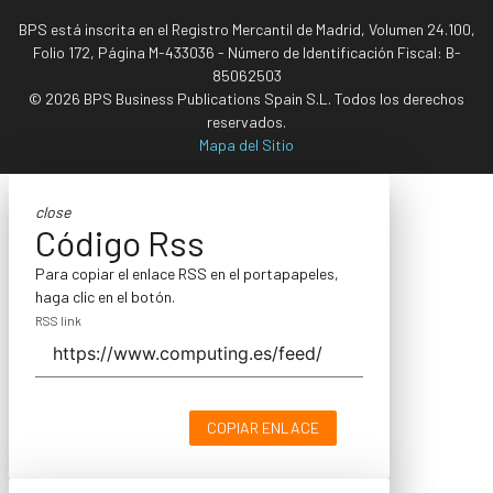
BPS está inscrita en el Registro Mercantil de Madrid, Volumen 24.100,
Folio 172, Página M-433036 - Número de Identificación Fiscal: B-
85062503
© 2026 BPS Business Publications Spain S.L. Todos los derechos
reservados.
Mapa del Sitio
close
Código Rss
Para copiar el enlace RSS en el portapapeles,
haga clic en el botón.
RSS link
COPIAR ENLACE