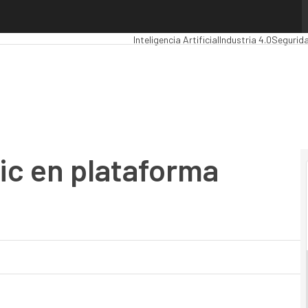
en plataforma Solaris x86
Premios Computing
Analytics
Administraci
Inteligencia Artificial
Industria 4.0
Segurid
ic en plataforma