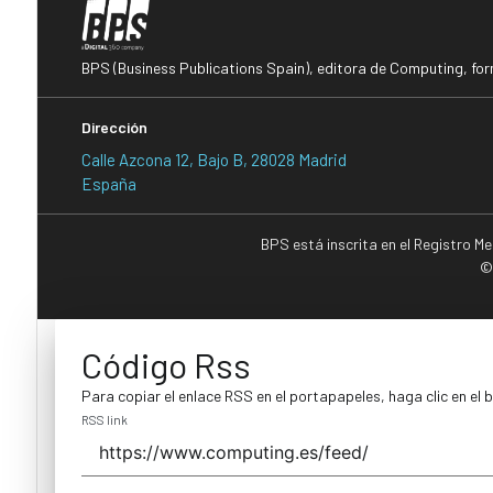
BPS (Business Publications Spain), editora de Computing, fo
Dirección
Calle Azcona 12, Bajo B, 28028 Madrid
España
BPS está inscrita en el Registro M
©
Código Rss
Para copiar el enlace RSS en el portapapeles, haga clic en el 
RSS link