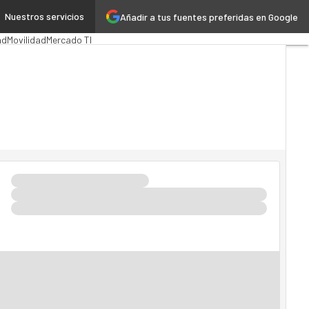
Nuestros servicios
Añadir a tus fuentes preferidas en Google
ón Pública
MarTech
Cloud
ad
Movilidad
Mercado TI