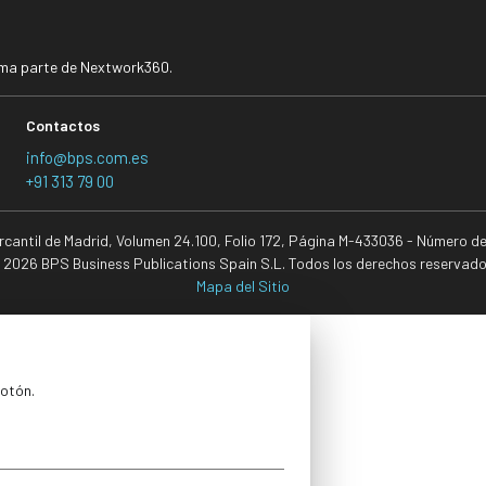
rma parte de Nextwork360.
Contactos
info@bps.com.es
+91 313 79 00
ercantil de Madrid, Volumen 24.100, Folio 172, Página M-433036 - Número d
 2026 BPS Business Publications Spain S.L. Todos los derechos reservado
Mapa del Sitio
botón.