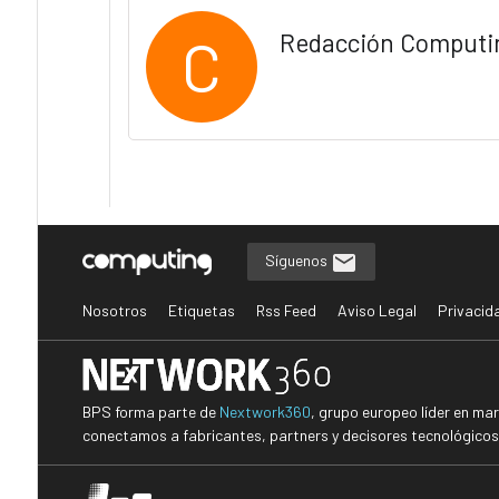
C
Redacción Computi
Síguenos
Nosotros
Etiquetas
Rss Feed
Aviso Legal
Privacid
BPS forma parte de
Nextwork360
, grupo europeo líder en ma
conectamos a fabricantes, partners y decisores tecnológicos i