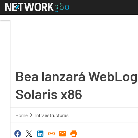
Menú
Bea lanzará WebLogic 
Bea lanzará WebLog
Solaris x86
Home
Infraestructuras