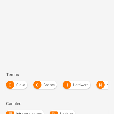
Temas
C
C
H
N
Cloud
Costes
Hardware
Netw
Canales
Infraestructuras
Noticias