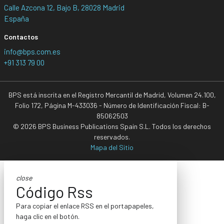
Calle Azcona 12, Bajo B, 28028 Madrid
España
Contactos
info@bps.com.es
+91 313 79 00
BPS está inscrita en el Registro Mercantil de Madrid, Volumen 24.100,
Folio 172, Página M-433036 - Número de Identificación Fiscal: B-
85062503
© 2026 BPS Business Publications Spain S.L. Todos los derechos
reservados.
Mapa del Sitio
close
Código Rss
Para copiar el enlace RSS en el portapapeles,
haga clic en el botón.