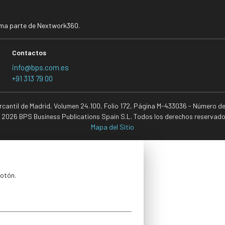
rma parte de Nextwork360.
Contactos
info@bps.com.es
+91 313 79 00
ercantil de Madrid, Volumen 24.100, Folio 172, Página M-433036 - Número d
 2026 BPS Business Publications Spain S.L. Todos los derechos reservado
Mapa del Sitio
botón.