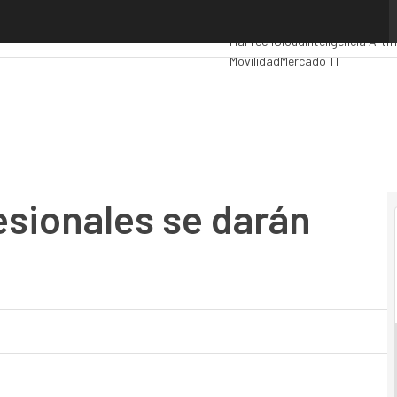
onales se darán cita en Aslan 2017
Premios Computing
Analytics
Ad
MarTech
Cloud
Inteligencia Artifi
Movilidad
Mercado TI
esionales se darán