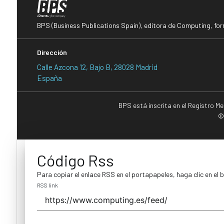
BPS (Business Publications Spain), editora de Computing, fo
Dirección
Calle Azcona 12, Bajo B, 28028 Madrid
España
BPS está inscrita en el Registro M
©
Código Rss
Para copiar el enlace RSS en el portapapeles, haga clic en el 
RSS link