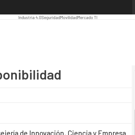
ibilidad
Premios Computing
Analytics
Administración Pública
MarTech
Clo
Industria 4.0
Seguridad
Movilidad
Mercado TI
ponibilidad
ejería de Innovación, Ciencia y Empresa