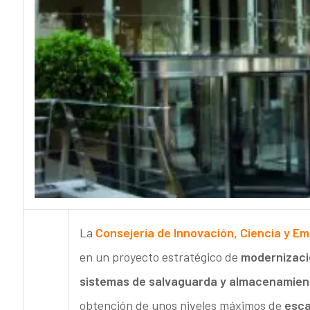
La
Consejería de Innovación, Ciencia y Em
en un proyecto estratégico de
modernizaci
sistemas de salvaguarda y almacenamien
obtención de unos niveles máximos de
esca