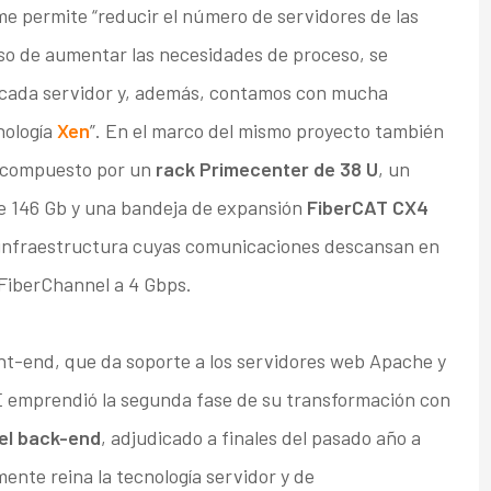
e permite “reducir el número de servidores de las
aso de aumentar las necesidades de proceso, se
 cada servidor y, además, contamos con mucha
nología
Xen
”. En el marco del mismo proyecto también
 compuesto por un
rack Primecenter de 38 U
, un
e 146 Gb y una bandeja de expansión
FiberCAT CX4
 infraestructura cuyas comunicaciones descansan en
FiberChannel a 4 Gbps.
ont-end, que da soporte a los servidores web Apache y
E emprendió la segunda fase de su transformación con
el back-end
, adjudicado a finales del pasado año a
nte reina la tecnología servidor y de