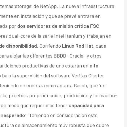
emas ‘storage’ de NetApp. La nueva infraestructura
ente en instalación y que se prevé entrará en
mada por
dos servidores de misión crítica FSC
s dual-core de la serie Intel Itanium y trabajan en
de disponibilidad
. Corriendo
Linux Red Hat
, cada
ara alojar las diferentes BBDD -Oracle- y otros
particiones productivas de uno estarán en
alta
o bajo la supervisión del software Veritas Cluster
 teniendo en cuenta, como apunta Gasch, que “en
llo, pruebas, preproducción, producción y formación-
s, de modo que requerimos tener
capacidad para
 inesperado
”. Teniendo en consideración este
tructura de almacenamiento muy robusta que cubre