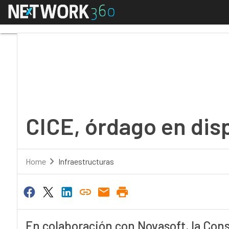
Menú
CICE, órdago en dispon
CICE, órdago en dis
Home
Infraestructuras
En colaboración con Novasoft, la Cons