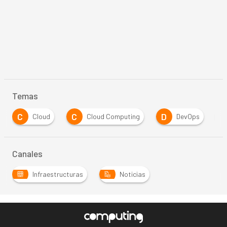
Temas
C
D
E
ud
Cloud Computing
DevOps
Empresa
Canales
Infraestructuras
Noticias