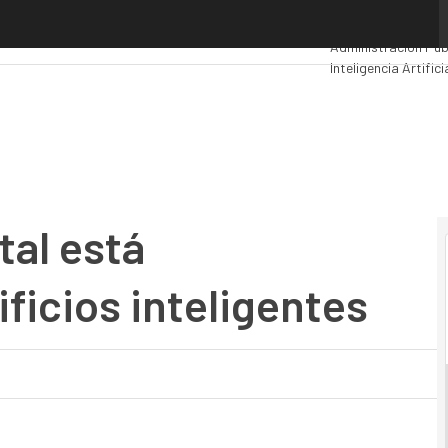
 está trasformando los edificios inteligentes
Premios Computin
Administración Púb
Inteligencia Artifici
Movilidad
Mercado T
tal está
ficios inteligentes