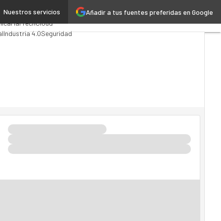
Nuestros servicios
Añadir a tus fuentes preferidas en Google
g
Analytics
lica
MarTech
Cloud
al
Industria 4.0
Seguridad
I