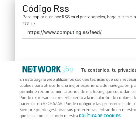
Código Rss
Para copiar el enlace RSS en el portapapeles, haga clic en el 
RSS link
Tu contenido, tu privacid
Código Rss
En esta página web utilizamos cookies técnicas que son necesari
cookies para ofrecerle una mejor experiencia de navegación, para
Para copiar el enlace RSS en el portapapeles, haga clic en el 
permitirle recibir comunicaciones de marketing que coincidan c
RSS link
Puede expresar su consentimiento a la instalación de cookies d
hacer clic en RECHAZAR. Puede configurar las preferencias de 
Siempre puede gestionar sus preferencias entrando en nuestr
que utilizamos visitando nuestra
POLÍTICA DE COOKIES
.