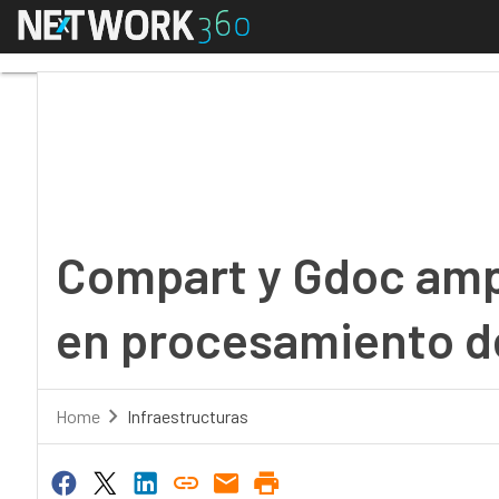
Menú
Compart y Gdoc amplí
Compart y Gdoc amp
en procesamiento 
Home
Infraestructuras