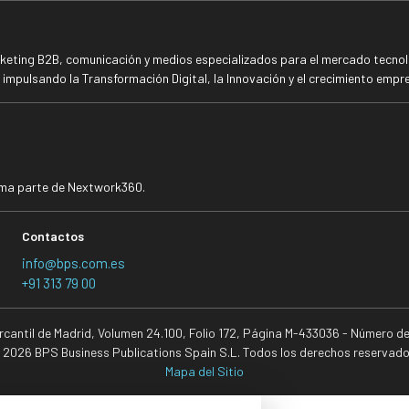
rketing B2B, comunicación y medios especializados para el mercado tecnoló
mpulsando la Transformación Digital, la Innovación y el crecimiento empre
rma parte de Nextwork360.
Contactos
info@bps.com.es
+91 313 79 00
ercantil de Madrid, Volumen 24.100, Folio 172, Página M-433036 - Número d
 2026 BPS Business Publications Spain S.L. Todos los derechos reservado
Mapa del Sitio