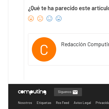
¿Qué te ha parecido este artícul
C
Redacción Computi
Síguenos
Nosotros
Etiquetas
Rss Feed
Aviso Legal
Privacid