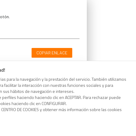
botón.
COPIAR ENLACE
ad!
as para la navegación y la prestación del servicio. También utilizamos
 facilitar la interacción con nuestras funciones sociales y para
botón.
on sus hábitos de navegación e intereses.
e perfiles haciendo haciendo clic en ACEPTAR. Para rechazar puede
cookies haciendo clic en CONFIGURAR.
o CENTRO DE COOKIES y obtener más información sobre las cookies
COPIAR ENLACE