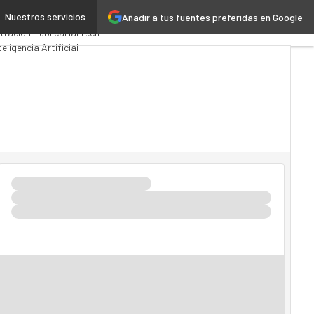
Nuestros servicios
Añadir a tus fuentes preferidas en Google
s Computing
Analytics
tración Pública
MarTech
teligencia Artificial
a 4.0
Seguridad
Movilidad
 TI