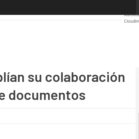
an su colaboración en procesamiento de documentos
Premio
Adminis
Cloud
In
Industri
Mercado
lían su colaboración
de documentos