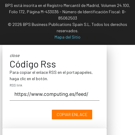
BPS está inscrita en el Registro Mercantil de Madrid, Volumen 24.100,
Folio 172, Página M-433036 - Número de Identificación Fiscal: B-
85062503
© 2026 BPS Business Publications Spain S.L. Todos los derechos
reservados.
Mapa del Sitio
close
Código Rss
Para copiar el enlace RSS en el portapapeles,
haga clic en el botón.
RSS link
COPIAR ENLACE