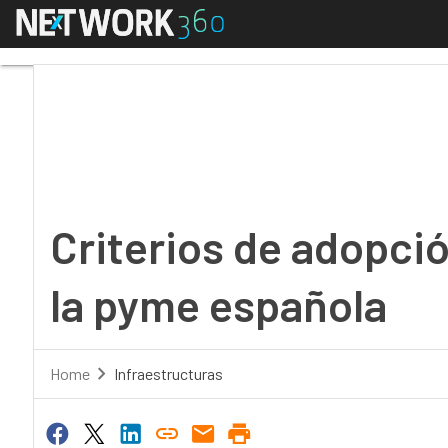
Menú
Criterios de adopción 
Criterios de adopci
la pyme española
Home
Infraestructuras