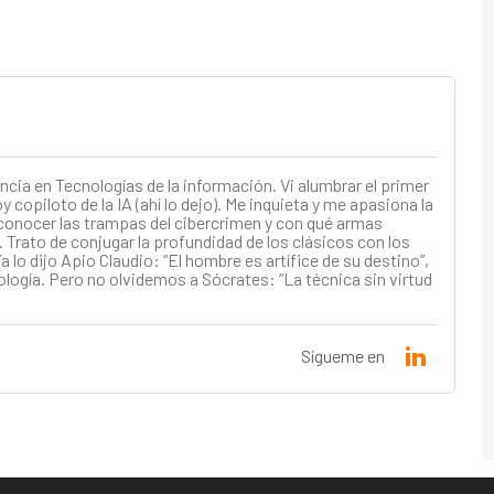
ncia en Tecnologías de la información. Vi alumbrar el primer
 copiloto de la IA (ahí lo dejo). Me inquieta y me apasiona la
conocer las trampas del cibercrimen y con qué armas
 Trato de conjugar la profundidad de los clásicos con los
a lo dijo Apio Claudio: “El hombre es artífice de su destino”,
ología. Pero no olvidemos a Sócrates: “La técnica sin virtud
Sígueme en