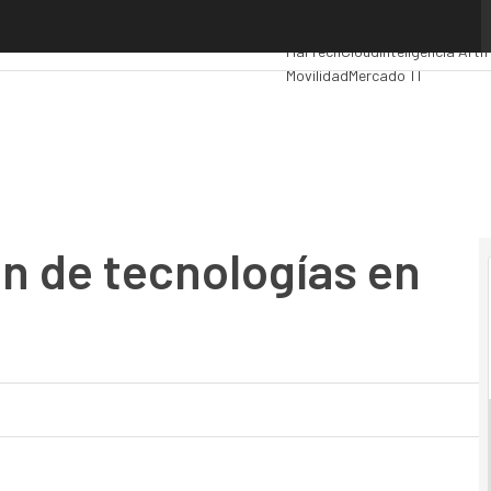
de tecnologías en la pyme española
Premios Computing
Analytics
A
MarTech
Cloud
Inteligencia Artif
Movilidad
Mercado TI
ón de tecnologías en