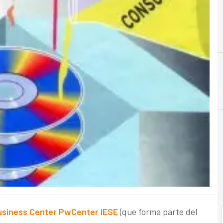
C
Cos
usiness Center PwCenter IESE
(que forma parte del