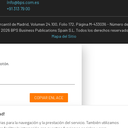
info@bps.com.es
+91 313 79 00
ercantil de Madrid, Volumen 24.100, Folio 172, Página M-433036 - Número d
 2026 BPS Business Publications Spain S.L. Todos los derechos reservado
Mapa del Sitio
botón.
COPIAR ENLACE
ad!
as para la navegación y la prestación del servicio. También utilizamos