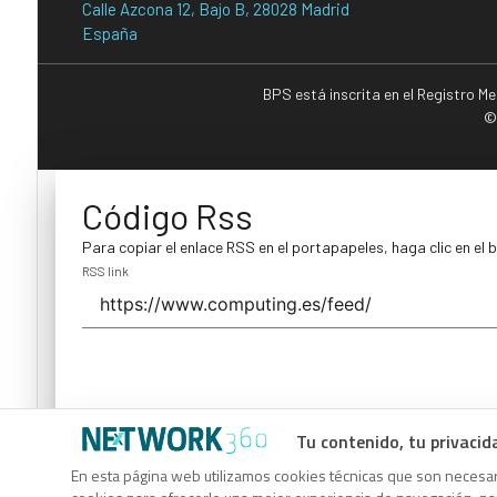
Calle Azcona 12, Bajo B, 28028 Madrid
España
BPS está inscrita en el Registro M
©
Código Rss
Para copiar el enlace RSS en el portapapeles, haga clic en el 
RSS link
Tu contenido, tu privacid
Código Rss
En esta página web utilizamos cookies técnicas que son necesari