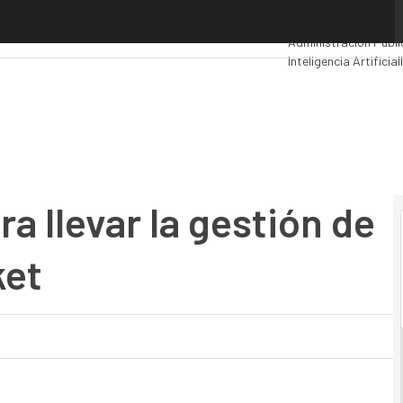
llevar la gestión de sistemas al midmarket
Premios Computing
A
Administración Públi
Inteligencia Artificial
Movilidad
Mercado TI
a llevar la gestión de
ket