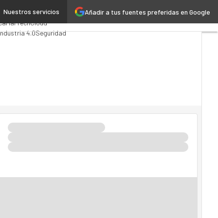
Nuestros servicios
Añadir a tus fuentes preferidas en Google
nalytics
ca
MarTech
Cloud
Industria 4.0
Seguridad