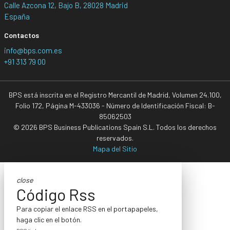
Calle Azcona 12, Bajo B, 28028 Madrid
España
Contactos
info@bps.com.es
+91 313 79 00
BPS está inscrita en el Registro Mercantil de Madrid, Volumen 24.100,
Folio 172, Página M-433036 - Número de Identificación Fiscal: B-
85062503
© 2026 BPS Business Publications Spain S.L. Todos los derechos
reservados.
Mapa del Sitio
close
Código Rss
Para copiar el enlace RSS en el portapapeles,
haga clic en el botón.