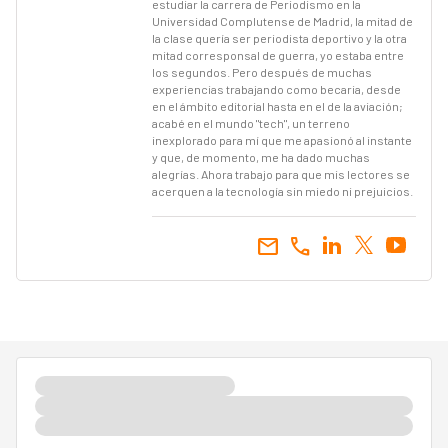
estudiar la carrera de Periodismo en la
Universidad Complutense de Madrid, la mitad de
la clase quería ser periodista deportivo y la otra
mitad corresponsal de guerra, yo estaba entre
los segundos. Pero después de muchas
experiencias trabajando como becaria, desde
en el ámbito editorial hasta en el de la aviación;
acabé en el mundo "tech", un terreno
inexplorado para mí que me apasionó al instante
y que, de momento, me ha dado muchas
alegrías. Ahora trabajo para que mis lectores se
acerquen a la tecnología sin miedo ni prejuicios.
email
call