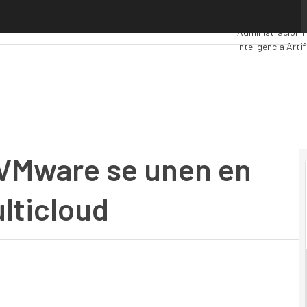
Mware se unen en infraestructura y multicloud
Premios Comput
Administración P
Inteligencia Artif
Movilidad
Mercad
 VMware se unen en
lticloud