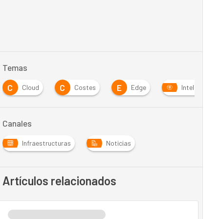
Temas
C
C
E
Cloud
Costes
Edge
Inteligencia A
Canales
Infraestructuras
Noticias
Artículos relacionados