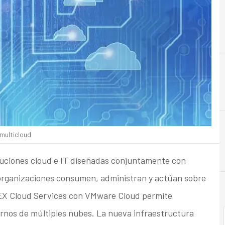
A
Almacenamiento
 multicloud
uciones cloud e IT diseñadas conjuntamente con
s organizaciones consumen, administran y actúan sobre
 APEX Cloud Services con VMware Cloud permite
rnos de múltiples nubes. La nueva infraestructura