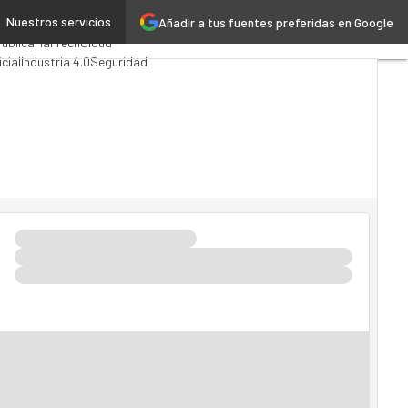
Nuestros servicios
Añadir a tus fuentes preferidas en Google
ing
Analytics
ública
MarTech
Cloud
icial
Industria 4.0
Seguridad
o TI