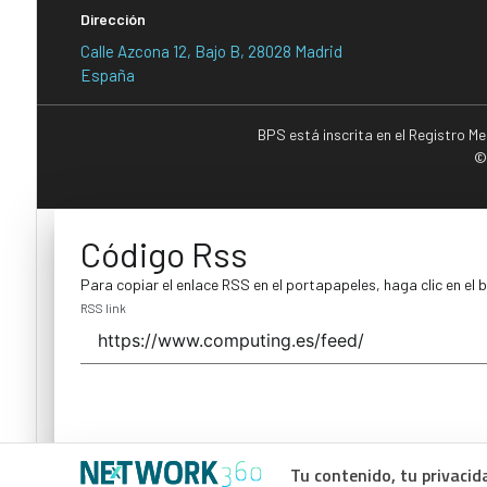
Dirección
Calle Azcona 12, Bajo B, 28028 Madrid
España
BPS está inscrita en el Registro M
©
Código Rss
Para copiar el enlace RSS en el portapapeles, haga clic en el 
RSS link
Tu contenido, tu privacid