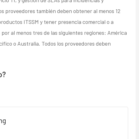
icio TI, y gestión de SLAs para incidencias y
 los proveedores también deben obtener al menos 12
 productos ITSSM y tener presencia comercial o a
 por al menos tres de las siguientes regiones: América
cífico o Australia. Todos los proveedores deben
o?
ng