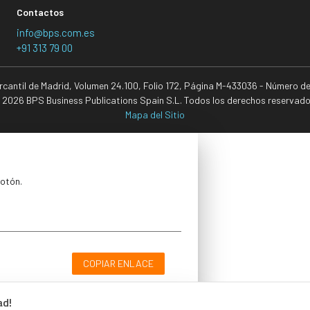
Contactos
info@bps.com.es
+91 313 79 00
ercantil de Madrid, Volumen 24.100, Folio 172, Página M-433036 - Número d
 2026 BPS Business Publications Spain S.L. Todos los derechos reservado
Mapa del Sitio
botón.
COPIAR ENLACE
ad!