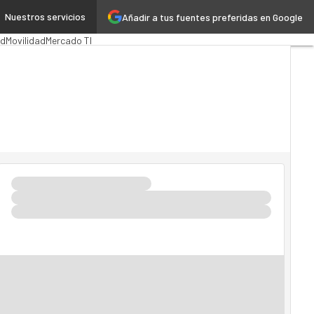
Nuestros servicios
Añadir a tus fuentes preferidas en Google
ón Pública
MarTech
Cloud
ad
Movilidad
Mercado TI