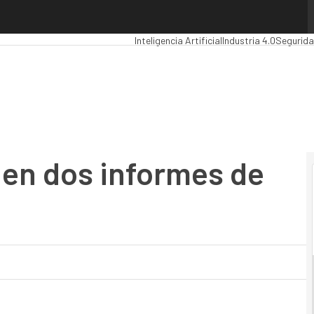
n dos informes de Gartner
Premios Computing
Analytics
Administraci
Inteligencia Artificial
Industria 4.0
Segurid
 en dos informes de