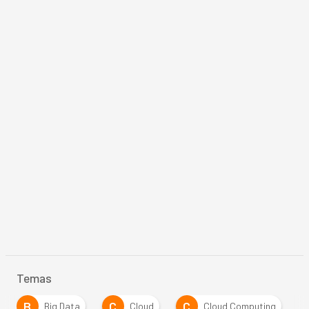
Temas
B
C
C
Big Data
Cloud
Cloud Computing