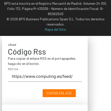
BPS está inscrita en el Registro Mercantil de Madrid, Volumen 24.100,
Folio 172, Página M-433036 - Número de Identificación Fiscal: B-
85062503
© 2026 BPS Business Publications Spain S.L. Todos los derechos
reservados.
Mapa del Sitio
close
Código Rss
Para copiar el enlace RSS en el portapapeles,
haga clic en el botón.
RSS link
COPIAR ENLACE