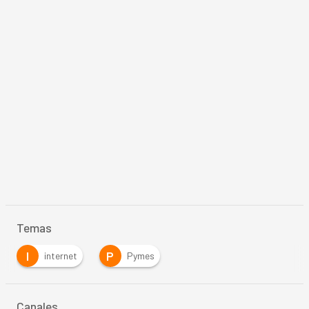
Temas
I
P
internet
Pymes
Canales