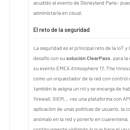
acudido al evento de Disneyland París- pued
administarla en cloud.
El reto de la seguridad
La seguridad es el principal reto de la IoT
desafío con su
solución ClearPass
, para l
su evento EMEA Atmosphere´17, The Innova
como un orquestador de la red con control d
también le asigna un rol y se encarga de ha
firewall, SIEM… «es una plataforma con API 
aplicación de unas políticas de usuario, l
anómalo en la red y ponerlo en cuarentena
continuamente vigilando lo que hace el usuar