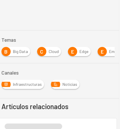
Temas
B
C
E
E
Big Data
Cloud
Edge
Empresa
Canales
Infraestructuras
Noticias
Artículos relacionados