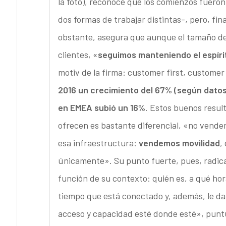
la foto), reconoce que los comienzos fueron 
dos formas de trabajar distintas-, pero, fi
obstante, asegura que aunque el tamaño d
clientes, «
seguimos manteniendo el espírit
motiv de la firma: customer first, customer
2016 un crecimiento del 67% (según datos
en EMEA subió un 16%
. Estos buenos result
ofrecen es bastante diferencial, «no vende
esa infraestructura:
vendemos movilidad
,
únicamente». Su punto fuerte, pues, radica 
función de su contexto: quién es, a qué ho
tiempo que está conectado y, además, le d
acceso y capacidad esté donde esté», puntua