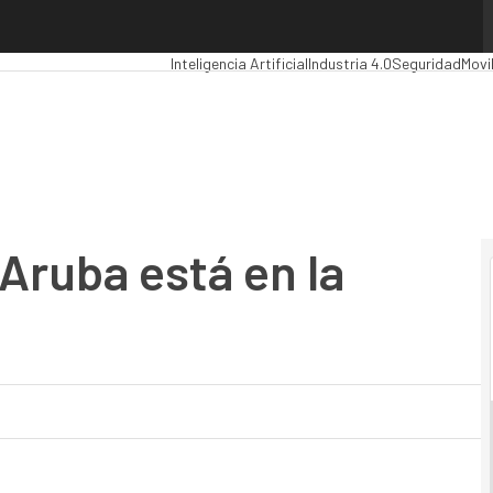
ruba está en la pyme
Premios Computing
Analytics
Administración Púb
Inteligencia Artificial
Industria 4.0
Seguridad
Movi
Aruba está en la