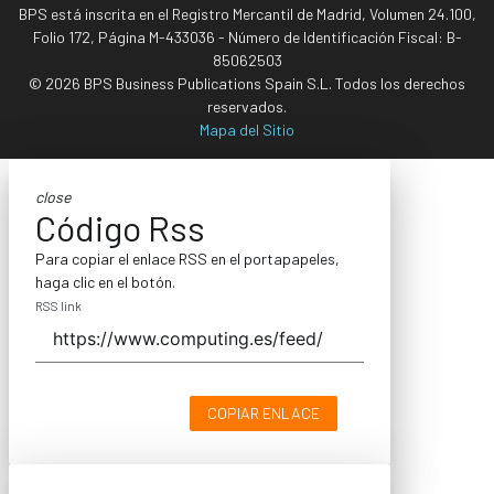
BPS está inscrita en el Registro Mercantil de Madrid, Volumen 24.100,
Folio 172, Página M-433036 - Número de Identificación Fiscal: B-
85062503
© 2026 BPS Business Publications Spain S.L. Todos los derechos
reservados.
Mapa del Sitio
close
Código Rss
Para copiar el enlace RSS en el portapapeles,
haga clic en el botón.
RSS link
COPIAR ENLACE