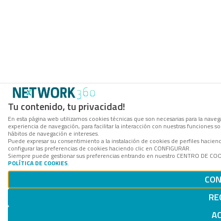
Tu contenido, tu privacidad!
En esta página web utilizamos cookies técnicas que son necesarias para la navega
experiencia de navegación, para facilitar la interacción con nuestras funciones 
hábitos de navegación e intereses.
Puede expresar su consentimiento a la instalación de cookies de perfiles haci
configurar las preferencias de cookies haciendo clic en CONFIGURAR.
Siempre puede gestionar sus preferencias entrando en nuestro CENTRO DE COOKI
POLÍTICA DE COOKIES
.
CON
RE
A