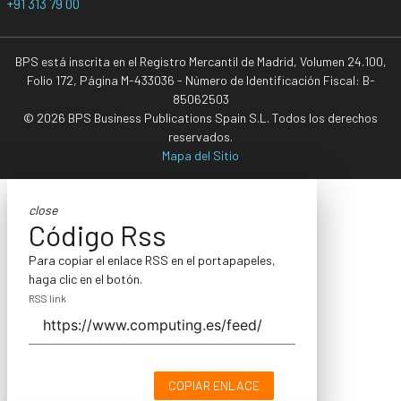
+91 313 79 00
BPS está inscrita en el Registro Mercantil de Madrid, Volumen 24.100,
Folio 172, Página M-433036 - Número de Identificación Fiscal: B-
85062503
© 2026 BPS Business Publications Spain S.L. Todos los derechos
reservados.
Mapa del Sitio
close
Código Rss
Para copiar el enlace RSS en el portapapeles,
haga clic en el botón.
RSS link
COPIAR ENLACE