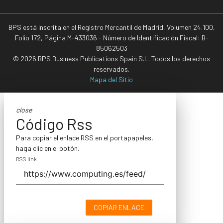
BPS está inscrita en el Registro Mercantil de Madrid, Volumen 24.100,
Folio 172, Página M-433036 - Número de Identificación Fiscal: B-
85062503
© 2026 BPS Business Publications Spain S.L. Todos los derechos
reservados.
Mapa del Sitio
close
Código Rss
Para copiar el enlace RSS en el portapapeles,
haga clic en el botón.
RSS link
COPIAR ENLACE