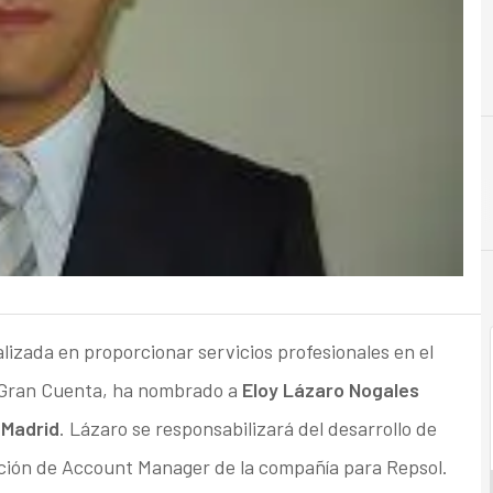
alizada en proporcionar servicios profesionales en el
a Gran Cuenta, ha nombrado a
Eloy Lázaro Nogales
 Madrid
. Lázaro se responsabilizará del desarrollo de
nción de Account Manager de la compañía para Repsol.