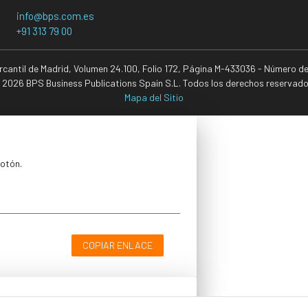
info@bps.com.es
+91 313 79 00
ercantil de Madrid, Volumen 24.100, Folio 172, Página M-433036 - Número d
 2026 BPS Business Publications Spain S.L. Todos los derechos reservado
Mapa del Sitio
botón.
COPIAR ENLACE