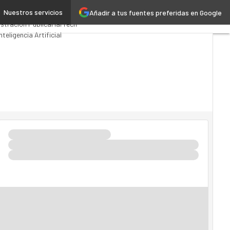
Nuestros servicios
Añadir a tus fuentes preferidas en Google
os Computing
Analytics
stración Pública
MarTech
Inteligencia Artificial
ria 4.0
Seguridad
Movilidad
o TI