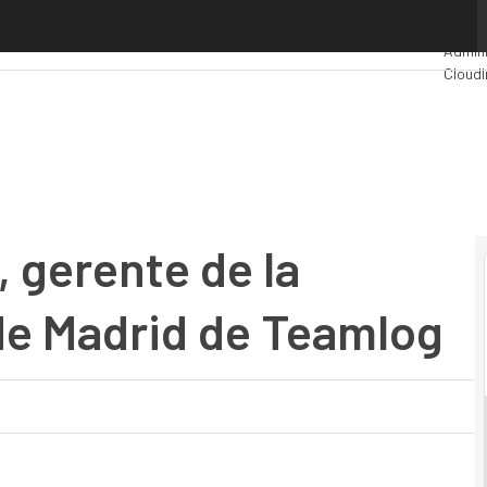
gerente de la Unidad de Negocio de Madrid de Teamlog
Premi
Admini
Cloud
Indust
Mercad
 gerente de la
de Madrid de Teamlog