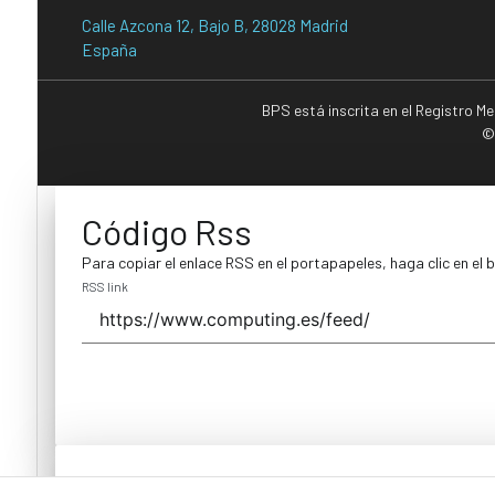
Calle Azcona 12, Bajo B, 28028 Madrid
España
BPS está inscrita en el Registro M
©
Código Rss
Para copiar el enlace RSS en el portapapeles, haga clic en el 
RSS link
Código Rss