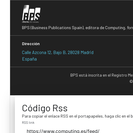
BPS (Business Publications Spain), editora de Computing, fo
Dirección
Calle Azcona 12, Bajo B, 28028 Madrid
España
BPS está inscrita en el Registro M
©
Código Rss
Para copiar el enlace RSS en el portapapeles, haga clic en el 
RSS link