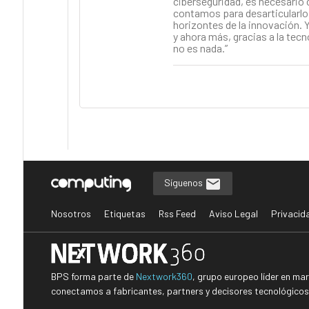
ciberseguridad, es necesario 
contamos para desarticularlo.
horizontes de la innovación. Y
y ahora más, gracias a la tecn
no es nada.”
Síguenos
Nosotros
Etiquetas
Rss Feed
Aviso Legal
Privacid
BPS forma parte de
Nextwork360
, grupo europeo líder en ma
conectamos a fabricantes, partners y decisores tecnológicos i