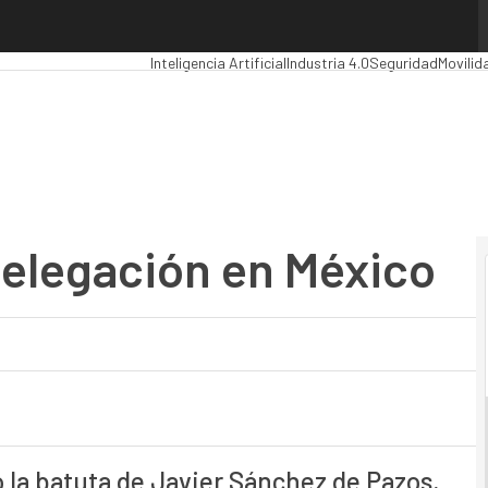
egación en México
Premios Computing
Analytics
Administración Públic
Inteligencia Artificial
Industria 4.0
Seguridad
Movilid
delegación en México
jo la batuta de Javier Sánchez de Pazos,