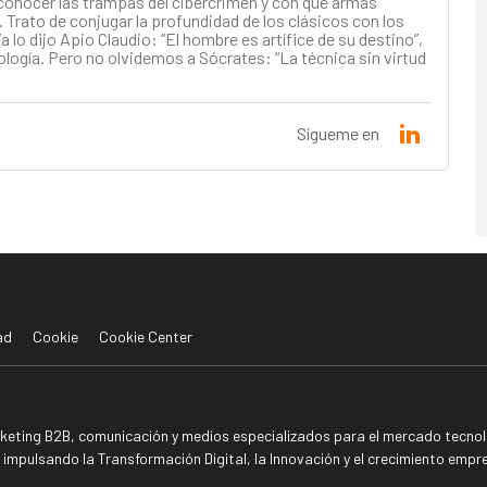
conocer las trampas del cibercrimen y con qué armas
 Trato de conjugar la profundidad de los clásicos con los
a lo dijo Apio Claudio: “El hombre es artífice de su destino”,
ología. Pero no olvidemos a Sócrates: “La técnica sin virtud
Sígueme en
ad
Cookie
Cookie Center
rketing B2B, comunicación y medios especializados para el mercado tecnoló
mpulsando la Transformación Digital, la Innovación y el crecimiento empre