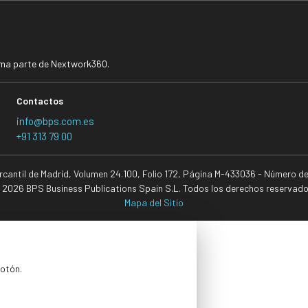
rma parte de Nextwork360.
Contactos
info@bps.com.es
+91 313 79 00
ercantil de Madrid, Volumen 24.100, Folio 172, Página M-433036 - Número d
 2026 BPS Business Publications Spain S.L. Todos los derechos reservado
Mapa del Sitio
botón.