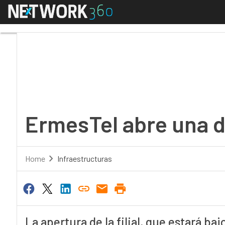
Menú
ErmesTel abre una del
ErmesTel abre una 
Home
Infraestructuras
La apertura de la filial, que estará ba