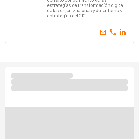
estrategias de transformación digital
de las organizaciones y del entorno y
estrategias del CIO.
email
call