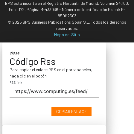
BPS está inscrita en el Registro Mercantil de Madrid, Volumen 24.100,
Folio 172, Página M-433036 - Número de Identificación Fiscal: B-
85062503
© 2026 BPS Business Publications Spain S.L. Todos los derechos
reservados.
Mapa del Sitio
close
Código Rss
Para copiar el enlace RSS en el portapapeles,
haga clic en el botón.
RSS link
COPIAR ENLACE