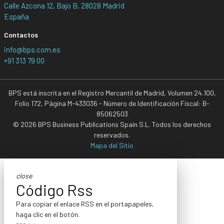
Calle Azcona 12, Bajo B, 28028 Madrid
España
Contactos
info@bps.com.es
+91 313 79 00
BPS está inscrita en el Registro Mercantil de Madrid, Volumen 24.100,
Folio 172, Página M-433036 - Número de Identificación Fiscal: B-
85062503
© 2026 BPS Business Publications Spain S.L. Todos los derechos
reservados.
Mapa del Sitio
close
Código Rss
Para copiar el enlace RSS en el portapapeles,
haga clic en el botón.