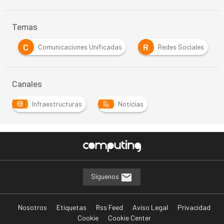
Temas
C
R
n
Comunicaciones Unificadas
Redes Sociales
Canales
Infraestructuras
Noticias
Síguenos
Nosotros
Etiquetas
Rss Feed
Aviso Legal
Privacidad
Cookie
Cookie Center