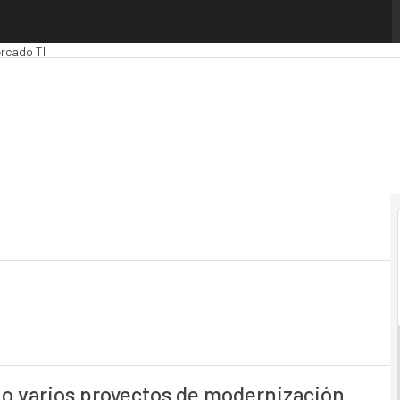
mputing
Analytics
Administración Pública
MarTech
Cloud
Inteligencia Artifici
rcado TI
no varios proyectos de modernización