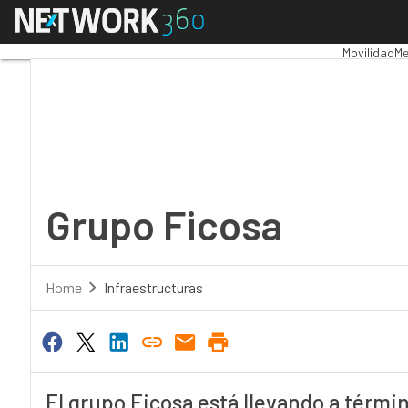
Menú
Grupo Ficosa
Premios Co
Movilidad
Me
Grupo Ficosa
Home
Infraestructuras
El grupo Ficosa está llevando a térmi