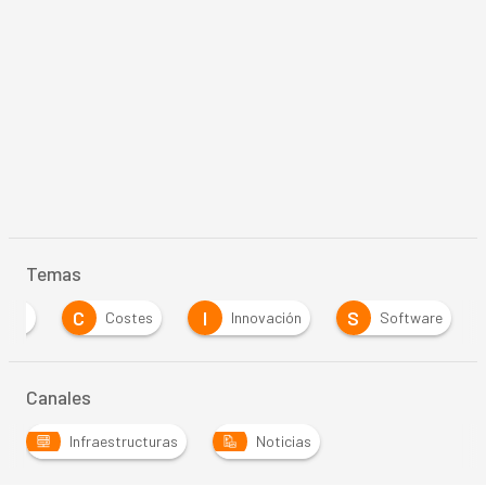
Temas
C
I
S
ento
Costes
Innovación
Software
Canales
Infraestructuras
Noticias