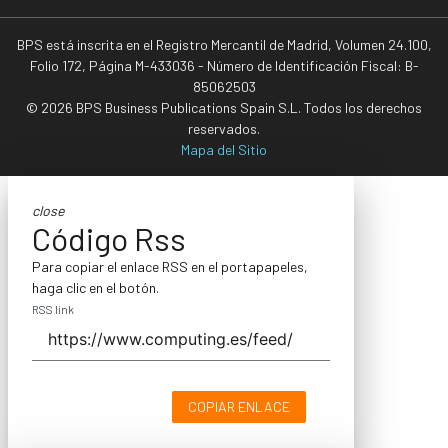
BPS está inscrita en el Registro Mercantil de Madrid, Volumen 24.100,
Folio 172, Página M-433036 - Número de Identificación Fiscal: B-
85062503
© 2026 BPS Business Publications Spain S.L. Todos los derechos
reservados.
Mapa del Sitio
close
Código Rss
Para copiar el enlace RSS en el portapapeles,
haga clic en el botón.
RSS link
COPIAR ENLACE