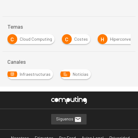
Temas
C
C
H
Cloud Computing
Costes
Hiperconverge
Canales
Infraestructuras
Noticias
…
Síguenos
Nosotros
Etiquetas
Rss Feed
Aviso Legal
Privacidad