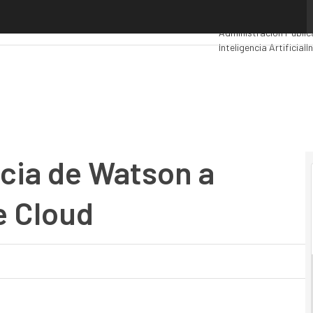
cia de Watson a AWS, Azure y Google Cloud
Premios Computing
An
Administración Públic
Inteligencia Artificial
I
Movilidad
Mercado TI
encia de Watson a
e Cloud