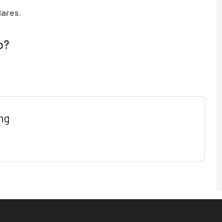
lares
.
o?
ng