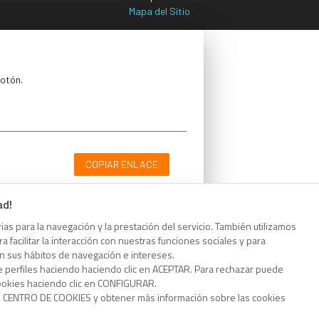
Mapa del Sitio
botón.
COPIAR ENLACE
ad!
as para la navegación y la prestación del servicio. También utilizamos
 facilitar la interacción con nuestras funciones sociales y para
botón.
on sus hábitos de navegación e intereses.
e perfiles haciendo haciendo clic en ACEPTAR. Para rechazar puede
cookies haciendo clic en CONFIGURAR.
o CENTRO DE COOKIES y obtener más información sobre las cookies