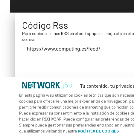
Código Rss
Para copiar el enlace RSS en el portapapeles, haga clic en el 
RSS link
Tu contenido, tu privacid
Código Rss
En esta página web utilizamos cookies técnicas que son necesari
cookies para ofrecerle una mejor experiencia de navegación, para
Para copiar el enlace RSS en el portapapeles, haga clic en el 
permitirle recibir comunicaciones de marketing que coincidan c
RSS link
Puede expresar su consentimiento a la instalación de cookies d
hacer clic en RECHAZAR. Puede configurar las preferencias de 
Siempre puede gestionar sus preferencias entrando en nuestr
que utilizamos visitando nuestra
POLÍTICA DE COOKIES
.