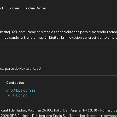
ad
Cookie
Cookie Center
rketing B2B, comunicación y medios especializados para el mercado tecnoló
mpulsando la Transformación Digital, la Innovación y el crecimiento empre
rma parte de Nextwork360.
Contactos
info@bps.com.es
+91 313 79 00
ercantil de Madrid, Volumen 24.100, Folio 172, Página M-433036 - Número d
 2026 BPS Business Publications Spain S.L. Todos los derechos reservado