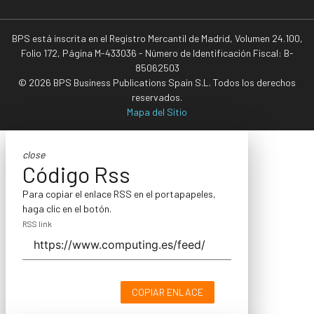
BPS está inscrita en el Registro Mercantil de Madrid, Volumen 24.100,
Folio 172, Página M-433036 - Número de Identificación Fiscal: B-
85062503
© 2026 BPS Business Publications Spain S.L. Todos los derechos
reservados.
Mapa del Sitio
close
Código Rss
Para copiar el enlace RSS en el portapapeles,
haga clic en el botón.
RSS link
COPIAR ENLACE