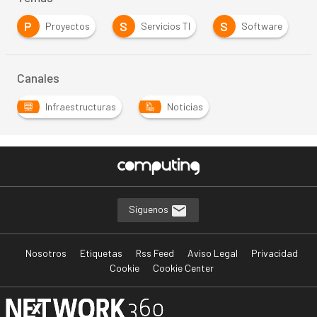
P
S
S
Proyectos
Servicios TI
Software
Canales
Infraestructuras
Noticias
Síguenos
Nosotros
Etiquetas
Rss Feed
Aviso Legal
Privacidad
Cookie
Cookie Center