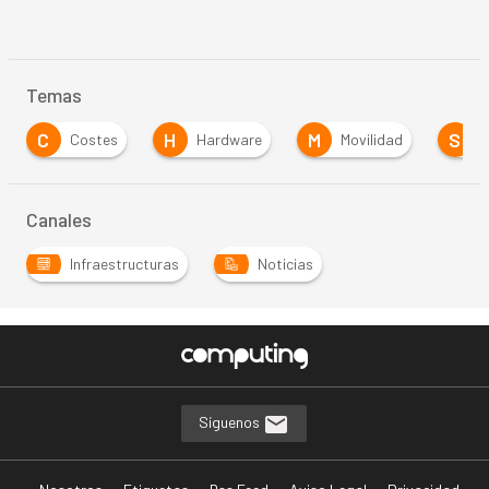
Temas
C
H
M
S
Costes
Hardware
Movilidad
S
Canales
Infraestructuras
Noticias
…
Síguenos